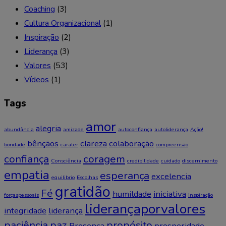
Coaching
(3)
Cultura Organizacional
(1)
Inspiração
(2)
Liderança
(3)
Valores
(53)
Vídeos
(1)
Tags
amor
alegria
abundância
amizade
autoconfiança
autoliderança
Ação!
bênçãos
clareza
colaboração
bondade
carater
compreensão
confiança
coragem
Consciência
credibilidade
cuidado
discernimento
empatia
esperança
excelencia
equilibrio
Escolhas
gratidão
Fé
humildade
iniciativa
forçaspessoais
inspiração
liderançaporvalores
integridade
liderança
paciência
paz
propósito
Presença
prosperidade