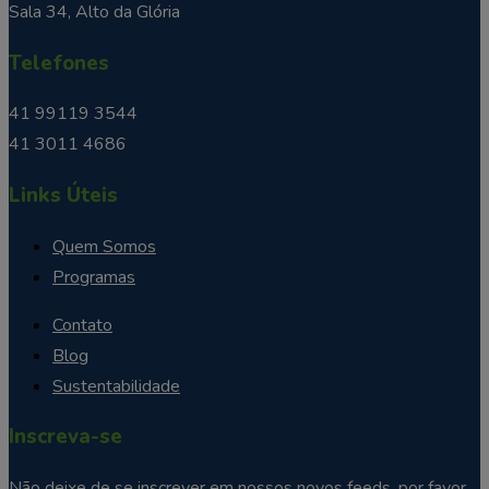
Sala 34, Alto da Glória
Telefones
41 99119 3544
41 3011 4686
Links Úteis
Quem Somos
Programas
Contato
Blog
Sustentabilidade
Inscreva-se
Não deixe de se inscrever em nossos novos feeds, por favor