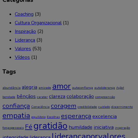
Coaching
(3)
Cultura Organizacional
(1)
Inspiração
(2)
Liderança
(3)
Valores
(53)
Vídeos
(1)
Tags
amor
alegria
abundância
amizade
autoconfiança
autoliderança
Ação!
bênçãos
clareza
colaboração
bondade
carater
compreensão
confiança
coragem
Consciência
credibilidade
cuidado
discernimento
empatia
esperança
excelencia
equilibrio
Escolhas
gratidão
Fé
humildade
iniciativa
forçaspessoais
inspiração
liderançaporvalores
integridade
liderança