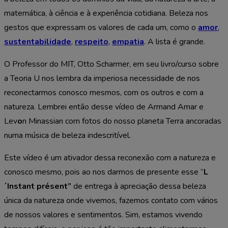
matemática, à ciência e à experiência cotidiana. Beleza nos
gestos que expressam os valores de cada um, como o
amor
,
sustentabilidade
,
respeito
,
empatia
. A lista é grande.
O Professor do MIT, Otto Scharmer, em seu livro/curso sobre
a Teoria U nos lembra da imperiosa necessidade de nos
reconectarmos conosco mesmos, com os outros e com a
natureza. Lembrei então desse vídeo de Armand Amar e
Lev
o
n Minassian com fotos do nosso planeta Terra ancoradas
numa música de beleza indescritível.
Este vídeo é um ativador dessa reconexão com a natureza e
conosco mesmo, pois ao nos darmos de presente esse ”
L
´Instant présent”
de entrega à apreciação dessa beleza
única da natureza onde vivemos, fazemos contato com vários
de nossos valores e sentimentos. Sim, estamos vivendo