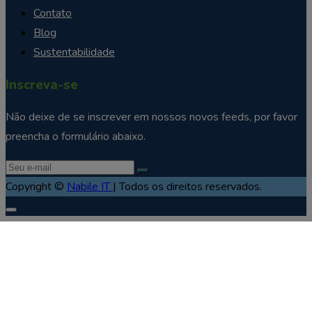
Contato
Blog
Sustentabilidade
Inscreva-se
Não deixe de se inscrever em nossos novos feeds, por favor
preencha o formulário abaixo.
Copyright ©
Nabile IT
| Todos os direitos reservados.