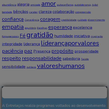
amor
alegria
abundância
amizade
autoconfiança
autoliderança
Ação!
bênçãos
clareza
colaboração
bondade
carater
compreensão
confiança
coragem
Consciência
credibilidade
cuidado
discernimento
empatia
esperança
excelencia
equilibrio
Escolhas
gratidão
Fé
humildade
iniciativa
forçaspessoais
inspiração
liderançaporvalores
integridade
liderança
paciência
paz
propósito
Presença
prosperidade
respeito
responsabilidade
sabedoria
Saúde
valoreshumanos
sensibilidade
sutileza
A Entrelaços realiza programas voltados ao desenvolvimento