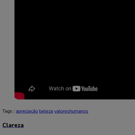
Tags
:
apreciação
beleza
valoreshumanos
Clareza